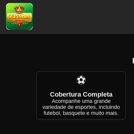
⚽
Cobertura Completa
Acompanhe uma grande
variedade de esportes, incluindo
futebol, basquete e muito mais.