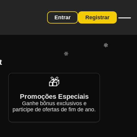
❄
Entrar
Registrar
t
❄
🎁
❄
Promoções Especiais
Ganhe bônus exclusivos e
participe de ofertas de fim de ano.