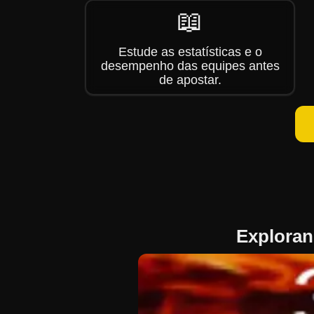
📖
Estude as estatísticas e o
desempenho das equipes antes
de apostar.
Exploran