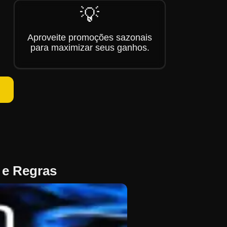
💡
Aproveite promoções sazonais
para maximizar seus ganhos.
 e Regras