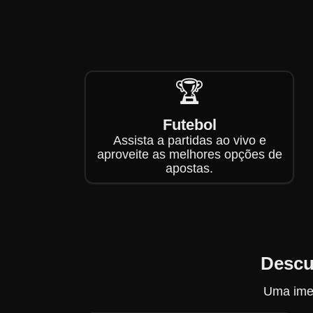
🏆
Futebol
Assista a partidas ao vivo e
aproveite as melhores opções de
apostas.
Descu
Uma imer