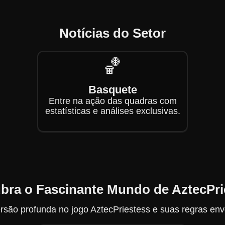
Notícias do Setor
🏀
Basquete
Entre na ação das quadras com
estatísticas e análises exclusivas.
bra o Fascinante Mundo de AztecPri
são profunda no jogo AztecPriestess e suas regras env