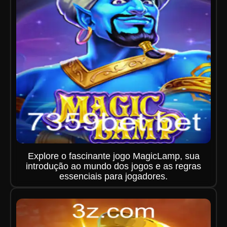
Explore o fascinante jogo MagicLamp, sua
introdução ao mundo dos jogos e as regras
essenciais para jogadores.