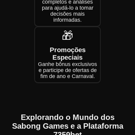
completos e análises
para ajudá-lo a tomar
decisões mais
informadas.
🎁
Promoções
Especiais
Ganhe bônus exclusivos
e participe de ofertas de
fim de ano e Carnaval.
Explorando o Mundo dos
Sabong Games e a Plataforma
7359bet