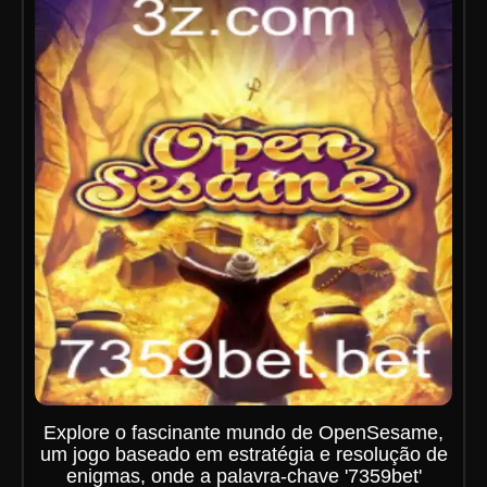
Explore o fascinante mundo de OpenSesame,
um jogo baseado em estratégia e resolução de
enigmas, onde a palavra-chave '7359bet'