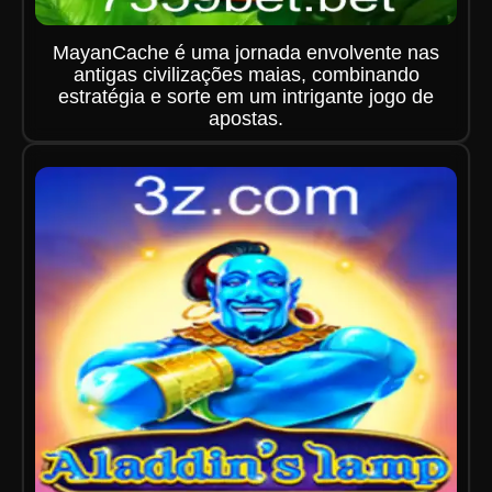
MayanCache é uma jornada envolvente nas
antigas civilizações maias, combinando
estratégia e sorte em um intrigante jogo de
apostas.