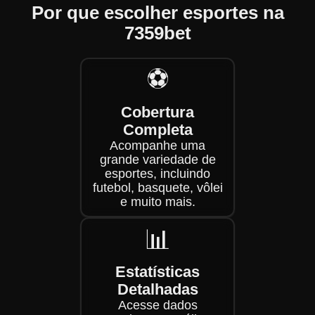
Por que escolher esportes na
7359bet
⚽
Cobertura
Completa
Acompanhe uma
grande variedade de
esportes, incluindo
futebol, basquete, vôlei
e muito mais.
📊
Estatísticas
Detalhadas
Acesse dados