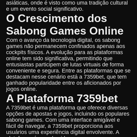
asiáticas, onde é visto como uma tradição cultural
e um evento social significativo.
O Crescimento dos
Sabong Games Online
Com o avanço da tecnologia digital, os sabong
games não permanecem confinados apenas aos
cockpits físicos. A evolução para as plataformas
online tem sido significativa, permitindo que
entusiastas participem de lutas virtuais de forma
conveniente e segura. Entre as plataformas que se
destacam nesse cenário está a 7359bet, que tem
ganhado popularidade entre os aficionados por
jogos online.
A Plataforma 7359bet
A 7359bet é uma plataforma que oferece diversas
opções de apostas e jogos, incluindo os populares
sabong games. Com uma interface amigável e
fácil de navegar, a 7359bet proporciona aos
usuários uma experiência digital envolvente. A