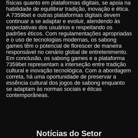
físicas quanto em plataformas digitais, se apoia na
habilidade de equilibrar tradição, inovação e ética.
A 7359bet e outras plataformas digitais devem
continuar a se adaptar e evoluir, atendendo às
expectativas dos usuários e respeitando os
padrões éticos. Com regulamentações apropriadas
e o uso de tecnologias modernas, os sabong
games têm o potencial de florescer de maneira
responsável no cenário global de entretenimento.
Em conclusão, os sabong games e a plataforma
7359bet representam a interseção entre tradição
cultural e inovação tecnológica. Com a abordagem
correta, há uma oportunidade de preservar a
essência cultural dos jogos de sabong enquanto
se adaptam às normas sociais e éticas
contemporâneas.
Notícias do Setor