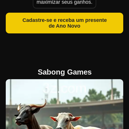
maximizar seus ganhos.
Cadastre-se e receba um presente
de Ano Novo
Sabong Games