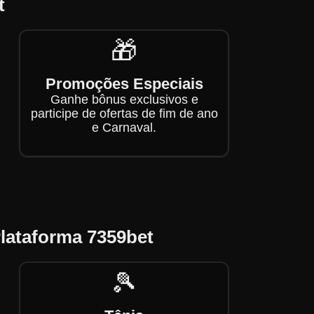
t
🎁
Promoções Especiais
Ganhe bônus exclusivos e
participe de ofertas de fim de ano
e Carnaval.
lataforma 7359bet
🎾