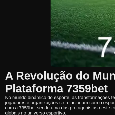
A Revolução do Mun
Plataforma 7359bet
No mundo dinâmico do esporte, as transformações te
jogadores e organizações se relacionam com o espor
com a 7359bet sendo uma das protagonistas neste ce
globais no universo esportivo.