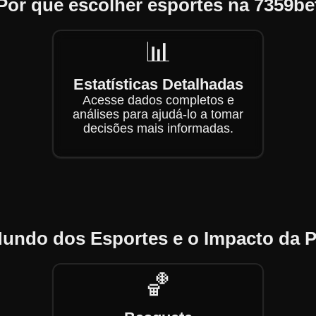
Por que escolher esportes na 7359be
📊
Estatísticas Detalhadas
Acesse dados completos e
análises para ajudá-lo a tomar
decisões mais informadas.
undo dos Esportes e o Impacto da P
🏀