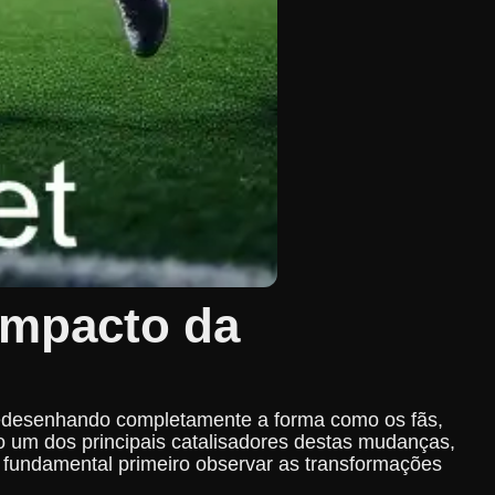
Impacto da
 redesenhando completamente a forma como os fãs,
 um dos principais catalisadores destas mudanças,
 fundamental primeiro observar as transformações