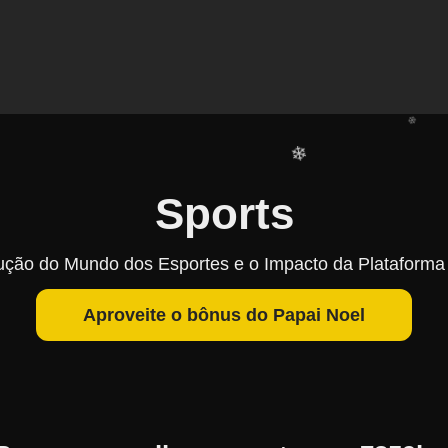
❄
Sports
❄
❄
ução do Mundo dos Esportes e o Impacto da Plataforma
Aproveite o bônus do Papai Noel