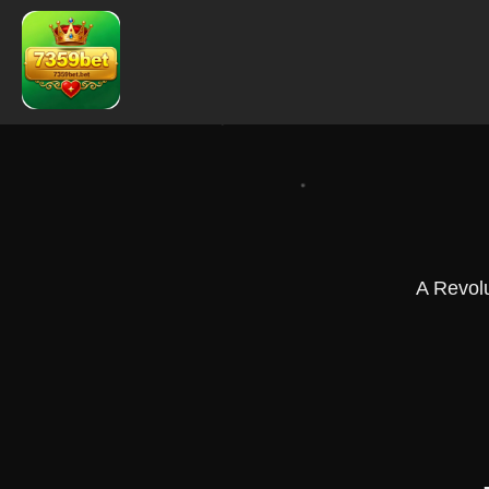
❄
❄
❄
A Revol
❄