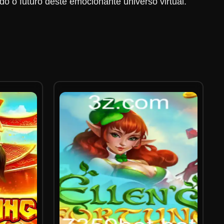
 o futuro deste emocionante universo virtual.