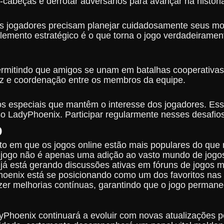
cabeças e derrotar adversários para avançar na históri
s jogadores precisam planejar cuidadosamente seus mov
 elemento estratégico é o que torna o jogo verdadeira
mitindo que amigos se unam em batalhas cooperativas o
az e coordenação entre os membros da equipe.
ios especiais que mantêm o interesse dos jogadores. E
so LadyPhoenix. Participar regularmente nesses desafios
o
 em que os jogos online estão mais populares do que 
te jogo não é apenas uma adição ao vasto mundo de jogo
já está gerando discussões ativas em fóruns de jogos 
enix está se posicionando como um dos favoritos nas
er melhorias contínuas, garantindo que o jogo permaneç
yPhoenix continuará a evoluir com novas atualizações pe