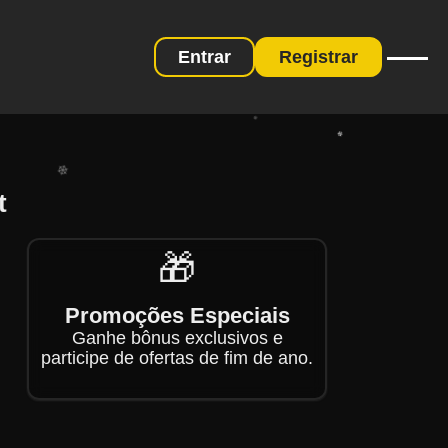
❄
Entrar
Registrar
❄
❄
❄
❄
t
❄
❄
🎁
❄
Promoções Especiais
Ganhe bônus exclusivos e
participe de ofertas de fim de ano.