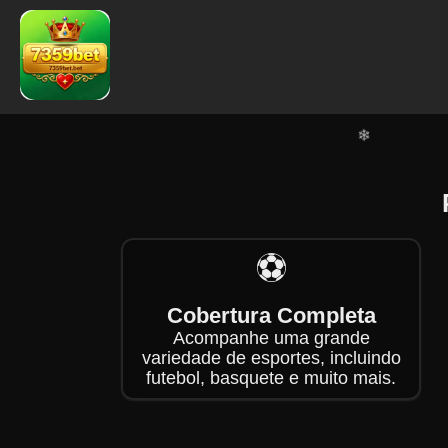
❄
⚽
Cobertura Completa
Acompanhe uma grande
variedade de esportes, incluindo
futebol, basquete e muito mais.