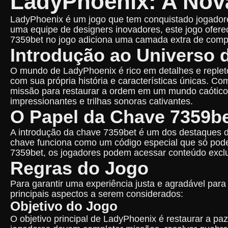
LadyPhoenix: A Nov
LadyPhoenix é um jogo que tem conquistado jogadores
uma equipe de designers inovadores, este jogo ofere
7359bet no jogo adiciona uma camada extra de comple
Introdução ao Universo 
O mundo de LadyPhoenix é rico em detalhes e replet
com sua própria história e características únicas.
missão para restaurar a ordem em um mundo caótico.
impressionantes e trilhas sonoras cativantes.
O Papel da Chave 7359b
A introdução da chave 7359bet é um dos destaques do
chave funciona como um código especial que só pode s
7359bet, os jogadores podem acessar conteúdo exclus
Regras do Jogo
Para garantir uma experiência justa e agradável para
principais aspectos a serem considerados:
Objetivo do Jogo
O objetivo principal de LadyPhoenix é restaurar a p