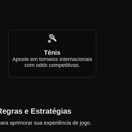
🎾
Tênis
Aposte em torneios internacionais
com odds competitivas.
gras e Estratégias
ara aprimorar sua experiência de jogo.