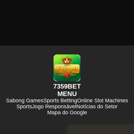
7359BET
MENU
Sabong Games
Sports Betting
Online Slot Machines
Sports
Jogo Responsável
Notícias do Setor
Mapa do Google