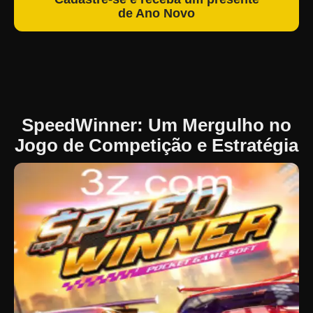
de Ano Novo
SpeedWinner: Um Mergulho no
Jogo de Competição e Estratégia