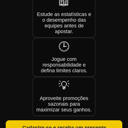
📖
Estude as estatísticas e
o desempenho das
equipes antes de
apostar.
🕒
Jogue com
responsabilidade e
defina limites claros.
💡
Aproveite promoções
sazonais para
maximizar seus ganhos.
Cadastre-se e receba um presente