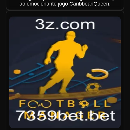
ao emocionante jogo CaribbeanQueen.