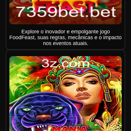
Explore o inovador e empolgante jogo
FoodFeast, suas regras, mecânicas e o impacto
nos eventos atuais.