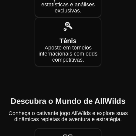
estatísticas e análises
exclusivas.
🎾
Tênis
Aposte em torneios
internacionais com odds
competitivas.
Descubra o Mundo de AllWilds
Conheça o cativante jogo AllWilds e explore suas
dinâmicas repletas de aventura e estratégia.