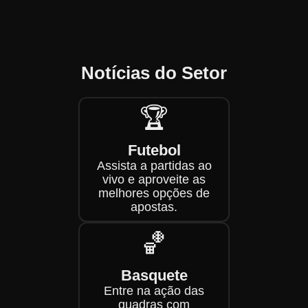
Notícias do Setor
🏆
Futebol
Assista a partidas ao
vivo e aproveite as
melhores opções de
apostas.
🏀
Basquete
Entre na ação das
quadras com