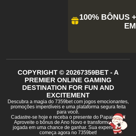
100% BÔNUS + 
EM
COPYRIGHT ©
2026
7359BET - A
PREMIER ONLINE GAMING
DESTINATION FOR FUN AND
EXCITEMENT
Descubra a magia do 7359bet com jogos emocionantes,
promoções imperdíveis e uma plataforma segura feita
para você.
Cadastre-se hoje e receba o presente do Papai Noel!
Aproveite o bônus de Ano Novo e transforme cada
jogada em uma chance de ganhar. Sua experiência
começa agora no 7359bet!