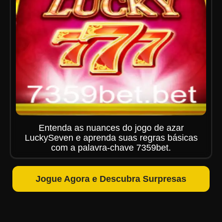
Entenda as nuances do jogo de azar
LuckySeven e aprenda suas regras básicas
com a palavra-chave 7359bet.
Jogue Agora e Descubra Surpresas