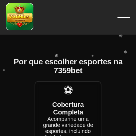
❄
❄
❄
❄
❄
❄
❄
❄
❄
Por que escolher esportes na
7359bet
❄
❄
❄
⚽
❄
Cobertura
Completa
Acompanhe uma
grande variedade de
esportes, incluindo