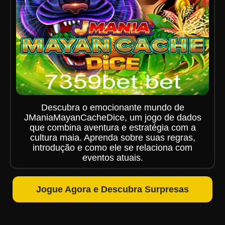
Descubra o emocionante mundo de
JManiaMayanCacheDice, um jogo de dados
que combina aventura e estratégia com a
cultura maia. Aprenda sobre suas regras,
introdução e como ele se relaciona com
eventos atuais.
Jogue Agora e Descubra Surpresas