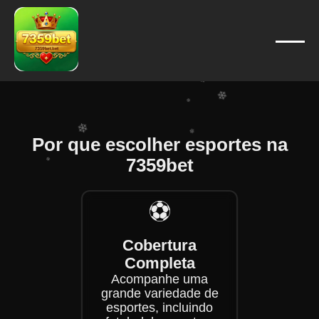
❄
❄
❄
❄
❄
❄
Por que escolher esportes na
❄
❄
7359bet
❄
❄
❄
⚽
❄
Cobertura
Completa
Acompanhe uma
grande variedade de
esportes, incluindo