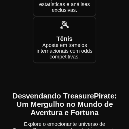
estatísticas e análises
exclusivas.
🎾
Tênis
Aposte em torneios
internacionais com odds
competitivas.
Desvendando TreasurePirate:
Um Mergulho no Mundo de
Aventura e Fortuna
Explore o emocionante universo de