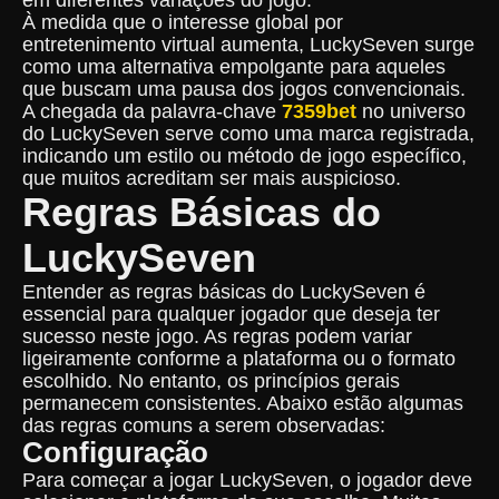
em diferentes variações do jogo.
À medida que o interesse global por
entretenimento virtual aumenta, LuckySeven surge
como uma alternativa empolgante para aqueles
que buscam uma pausa dos jogos convencionais.
A chegada da palavra-chave
7359bet
no universo
do LuckySeven serve como uma marca registrada,
indicando um estilo ou método de jogo específico,
que muitos acreditam ser mais auspicioso.
Regras Básicas do
LuckySeven
Entender as regras básicas do LuckySeven é
essencial para qualquer jogador que deseja ter
sucesso neste jogo. As regras podem variar
ligeiramente conforme a plataforma ou o formato
escolhido. No entanto, os princípios gerais
permanecem consistentes. Abaixo estão algumas
das regras comuns a serem observadas:
Configuração
Para começar a jogar LuckySeven, o jogador deve