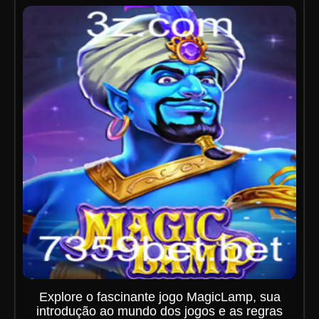
Explore o fascinante jogo MagicLamp, sua
introdução ao mundo dos jogos e as regras