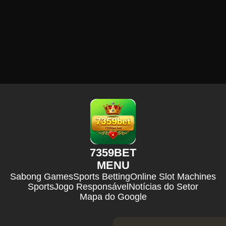
7359BET
MENU
Sabong Games
Sports Betting
Online Slot Machines
Sports
Jogo Responsável
Notícias do Setor
Mapa do Google