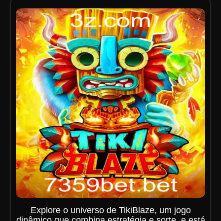
Explore o universo de TikiBlaze, um jogo
dinâmico que combina estratégia e sorte, e está