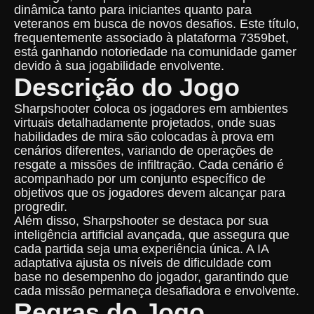
dinâmica tanto para iniciantes quanto para
veteranos em busca de novos desafios. Este título,
frequentemente associado à plataforma 7359bet,
está ganhando notoriedade na comunidade gamer
devido à sua jogabilidade envolvente.
Descrição do Jogo
Sharpshooter coloca os jogadores em ambientes
virtuais detalhadamente projetados, onde suas
habilidades de mira são colocadas à prova em
cenários diferentes, variando de operações de
resgate a missões de infiltração. Cada cenário é
acompanhado por um conjunto específico de
objetivos que os jogadores devem alcançar para
progredir.
Além disso, Sharpshooter se destaca por sua
inteligência artificial avançada, que assegura que
cada partida seja uma experiência única. A IA
adaptativa ajusta os níveis de dificuldade com
base no desempenho do jogador, garantindo que
cada missão permaneça desafiadora e envolvente.
Regras do Jogo