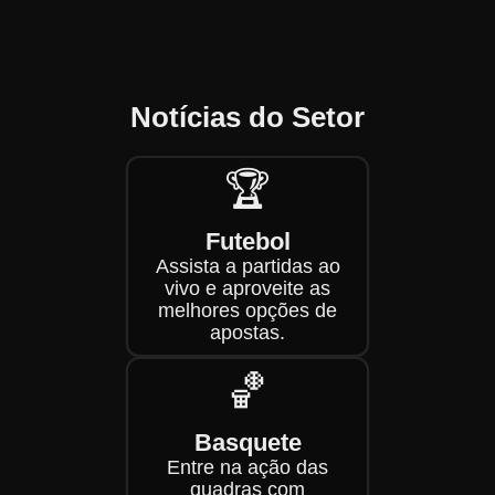
Notícias do Setor
🏆
Futebol
Assista a partidas ao
vivo e aproveite as
melhores opções de
apostas.
🏀
Basquete
Entre na ação das
quadras com