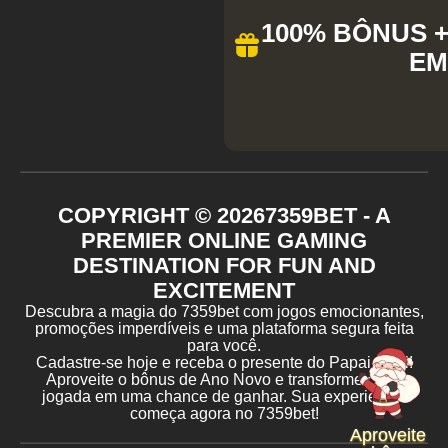
100% BÔNUS + 
EM
COPYRIGHT ©
2026
7359BET - A
PREMIER ONLINE GAMING
DESTINATION FOR FUN AND
EXCITEMENT
Descubra a magia do 7359bet com jogos emocionantes,
promoções imperdíveis e uma plataforma segura feita
para você.
Cadastre-se hoje e receba o presente do Papai Noel!
Aproveite o bônus de Ano Novo e transforme cada
jogada em uma chance de ganhar. Sua experiência
começa agora no 7359bet!
Aproveite