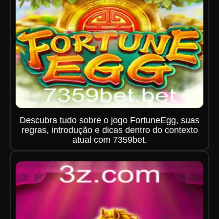
Descubra tudo sobre o jogo FortuneEgg, suas
regras, introdução e dicas dentro do contexto
atual com 7359bet.