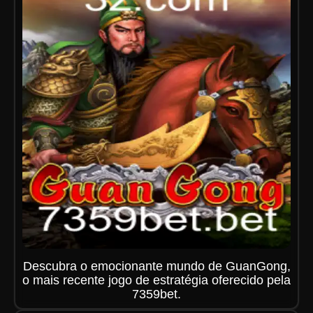
Descubra o emocionante mundo de GuanGong,
o mais recente jogo de estratégia oferecido pela
7359bet.