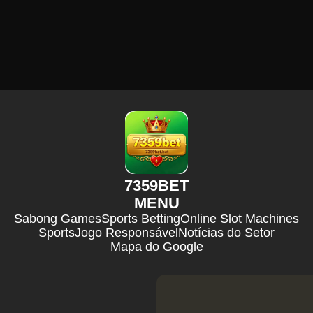
7359BET
MENU
Sabong Games
Sports Betting
Online Slot Machines
Sports
Jogo Responsável
Notícias do Setor
Mapa do Google