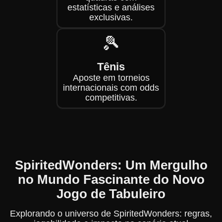
estatísticas e análises
exclusivas.
🎾
Tênis
Aposte em torneios
internacionais com odds
competitivas.
SpiritedWonders: Um Mergulho
no Mundo Fascinante do Novo
Jogo de Tabuleiro
Explorando o universo de SpiritedWonders: regras,