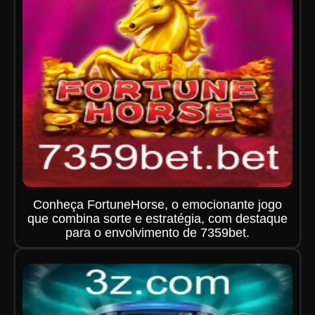
Conheça FortuneHorse, o emocionante jogo
que combina sorte e estratégia, com destaque
para o envolvimento de 7359bet.