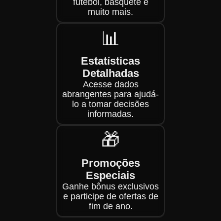
futebol, basquete e
muito mais.
📊
Estatísticas
Detalhadas
Acesse dados
abrangentes para ajudá-
lo a tomar decisões
informadas.
🎁
Promoções
Especiais
Ganhe bônus exclusivos
e participe de ofertas de
fim de ano.